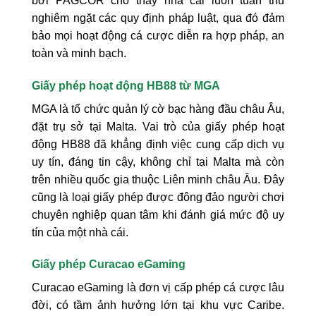
bởi PAGCOR cho thấy nhà cái luôn tuân thủ
nghiêm ngặt các quy định pháp luật, qua đó đảm
bảo mọi hoạt động cá cược diễn ra hợp pháp, an
toàn và minh bạch.
Giấy phép hoạt động HB88 từ MGA
MGA là tổ chức quản lý cờ bạc hàng đầu châu Âu,
đặt trụ sở tại Malta. Vai trò của giấy phép hoạt
động HB88 đã khẳng định việc cung cấp dịch vụ
uy tín, đáng tin cậy, không chỉ tại Malta mà còn
trên nhiều quốc gia thuộc Liên minh châu Âu. Đây
cũng là loại giấy phép được đông đảo người chơi
chuyên nghiệp quan tâm khi đánh giá mức độ uy
tín của một nhà cái.
Giấy phép Curacao eGaming
Curacao eGaming là đơn vị cấp phép cá cược lâu
đời, có tầm ảnh hưởng lớn tại khu vực Caribe.