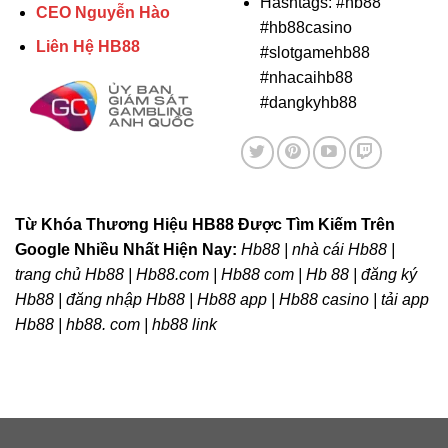
Hashtags: #hb88
CEO Nguyễn Hào
#hb88casino
Liên Hệ HB88
#slotgamehb88
#nhacaihb88
#dangkyhb88
Từ Khóa Thương Hiệu HB88 Được Tìm Kiếm Trên
Google Nhiều Nhất Hiện Nay:
Hb88 | nhà cái Hb88 |
trang chủ Hb88 | Hb88.com | Hb88 com | Hb 88 | đăng ký
Hb88 | đăng nhập Hb88 | Hb88 app | Hb88 casino | tải app
Hb88 | hb88. com | hb88 link