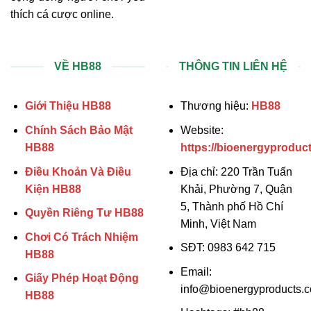
thích cá cược online.
VỀ HB88
THÔNG TIN LIÊN HỆ
Giới Thiệu HB88
Thương hiệu:
HB88
Chính Sách Bảo Mật
Website:
HB88
https://bioenergyproduc
Điều Khoản Và Điều
Địa chỉ: 220 Trần Tuấn
Kiện HB88
Khải, Phường 7, Quận
5, Thành phố Hồ Chí
Quyền Riêng Tư HB88
Minh, Việt Nam
Chơi Có Trách Nhiệm
SĐT: 0983 642 715
HB88
Email:
Giấy Phép Hoạt Động
info@bioenergyproducts.
HB88