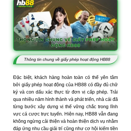
Thông tin chung về giấy phép hoạt động HB88
Đặc biệt, khách hàng hoàn toàn có thể yên tâm
bởi giấy phép hoạt động của HB88 có đầy đủ chữ
ký và con dấu xác thực từ đơn vị cấp phép. Trải
qua nhiều năm hình thành và phát triển, nhà cái đã
từng bước xây dựng vị thế vững chắc trong lĩnh
vực cá cược trực tuyến. Hiện nay, HB88 vẫn đang
không ngừng cải thiện và hoàn thiện dịch vụ nhằm
đáp ứng nhu cầu giải trí cũng như cơ hội kiếm tiền