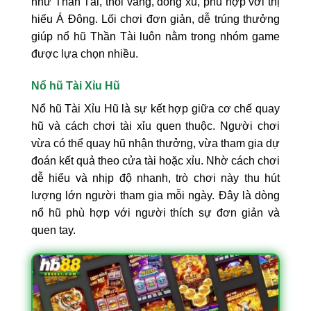
như Thần Tài, thỏi vàng, đồng xu, phù hợp với thị
hiếu Á Đông. Lối chơi đơn giản, dễ trúng thưởng
giúp nổ hũ Thần Tài luôn nằm trong nhóm game
được lựa chọn nhiều.
Nổ hũ Tài Xỉu Hũ
Nổ hũ Tài Xỉu Hũ là sự kết hợp giữa cơ chế quay
hũ và cách chơi tài xỉu quen thuộc. Người chơi
vừa có thể quay hũ nhận thưởng, vừa tham gia dự
đoán kết quả theo cửa tài hoặc xỉu. Nhờ cách chơi
dễ hiểu và nhịp độ nhanh, trò chơi này thu hút
lượng lớn người tham gia mỗi ngày. Đây là dòng
nổ hũ phù hợp với người thích sự đơn giản và
quen tay.