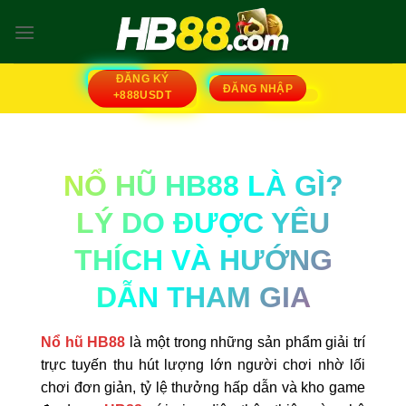
Skip
to
content
ĐĂNG KÝ
ĐĂNG NHẬP
+888USDT
NỔ HŨ HB88 LÀ GÌ?
LÝ DO ĐƯỢC YÊU
THÍCH VÀ HƯỚNG
DẪN THAM GIA
Nổ hũ HB88
là một trong những sản phẩm giải trí
trực tuyến thu hút lượng lớn người chơi nhờ lối
chơi đơn giản, tỷ lệ thưởng hấp dẫn và kho game