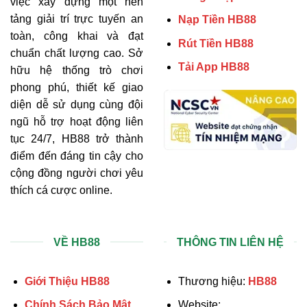
việc xây dựng một nền
tảng giải trí trực tuyến an
Nạp Tiền HB88
toàn, công khai và đạt
Rút Tiền HB88
chuẩn chất lượng cao. Sở
Tải App HB88
hữu hệ thống trò chơi
phong phú, thiết kế giao
diện dễ sử dụng cùng đội
ngũ hỗ trợ hoạt động liên
tục 24/7, HB88 trở thành
điểm đến đáng tin cậy cho
cộng đồng người chơi yêu
thích cá cược online.
VỀ HB88
THÔNG TIN LIÊN HỆ
Giới Thiệu HB88
Thương hiệu:
HB88
Chính Sách Bảo Mật
Website: