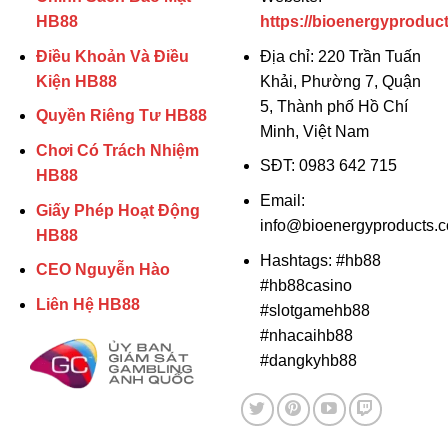
HB88
https://bioenergyproduc
Điều Khoản Và Điều
Địa chỉ: 220 Trần Tuấn
Kiện HB88
Khải, Phường 7, Quận
5, Thành phố Hồ Chí
Quyền Riêng Tư HB88
Minh, Việt Nam
Chơi Có Trách Nhiệm
SĐT: 0983 642 715
HB88
Email:
Giấy Phép Hoạt Động
info@bioenergyproducts.
HB88
Hashtags: #hb88
CEO Nguyễn Hào
#hb88casino
Liên Hệ HB88
#slotgamehb88
#nhacaihb88
#dangkyhb88