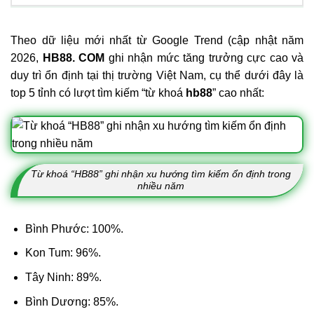
Theo dữ liệu mới nhất từ Google Trend (cập nhật năm
2026,
HB88. COM
ghi nhận mức tăng trưởng cực cao và
duy trì ổn định tại thị trường Việt Nam, cụ thể dưới đây là
top 5 tỉnh có lượt tìm kiếm “từ khoá
hb88
” cao nhất:
Từ khoá “HB88” ghi nhận xu hướng tìm kiếm ổn định trong
nhiều năm
Bình Phước: 100%.
Kon Tum: 96%.
Tây Ninh: 89%.
Bình Dương: 85%.