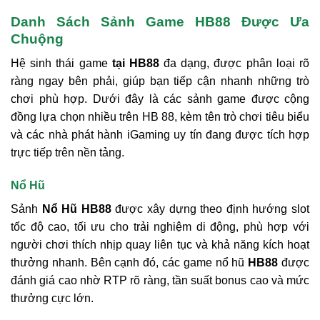
Danh Sách Sảnh Game HB88 Được Ưa
Chuộng
Hệ sinh thái game
tại
HB88
đa dạng, được phân loại rõ
ràng ngay bên phải, giúp bạn tiếp cận nhanh những trò
chơi phù hợp. Dưới đây là các sảnh game được cộng
đồng lựa chọn nhiều trên HB 88, kèm tên trò chơi tiêu biểu
và các nhà phát hành iGaming uy tín đang được tích hợp
trực tiếp trên nền tảng.
Nổ Hũ
Sảnh
Nổ Hũ
HB88
được xây dựng theo định hướng slot
tốc độ cao, tối ưu cho trải nghiệm di động, phù hợp với
người chơi thích nhịp quay liên tục và khả năng kích hoạt
thưởng nhanh. Bên cạnh đó, các game nổ hũ
HB88
được
đánh giá cao nhờ RTP rõ ràng, tần suất bonus cao và mức
thưởng cực lớn.