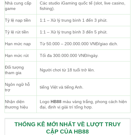
Nhà cung cấp
Các studio iGaming quốc tế (slot, live casino,
game
fishing).
Tỷ lệ nạp tiền
1:1 – Xử lý trung bình 1 đến 3 phút.
Tỷ lệ rút tiền
1:1 – Xử lý trung bình 3 đến 5 phút.
Hạn mức nạp
Từ 50.000 – 200.000.000 VNĐ/giao dịch.
Hạn mức rút
Tối đa 300.000.000 VNĐ/ngày.
Đối tượng
Người chơi từ 18 tuổi trở lên.
tham gia
Ngôn ngữ hỗ
tiếng Việt và tiếng Anh.
trợ
Nhận diện
Logo
HB88
màu vàng trắng, phong cách hiện
thương hiệu
đại, định vị giải trí tổng hợp.
THỐNG KÊ MỚI NHẤT VỀ LƯỢT TRUY
CẬP CỦA HB88