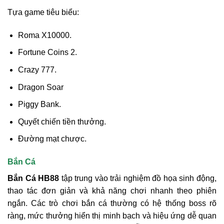
Tựa game tiêu biểu:
Roma X10000.
Fortune Coins 2.
Crazy 777.
Dragon Soar
Piggy Bank.
Quyết chiến tiền thưởng.
Đường mạt chược.
Bắn Cá
Bắn Cá HB88
tập trung vào trải nghiệm đồ họa sinh động,
thao tác đơn giản và khả năng chơi nhanh theo phiên
ngắn. Các trò chơi bắn cá thường có hệ thống boss rõ
ràng, mức thưởng hiển thị minh bạch và hiệu ứng dễ quan