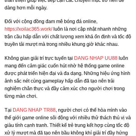
thân thiện giúp việc tiếp cận các chuyên mục trở nên dễ
dàng hơn mỗi ngày.
Đối với cộng đồng đam mê bóng đá online,
https://xoilac365.work/
luôn là nơi cập nhật nhanh những
trận cầu hấp dẫn với chất lượng xem khá ổn định và tốc độ
truyền tải mượt mà trong nhiều khung giờ khác nhau.
Không gian giải trí trực tuyến tại
DANG NHAP UU88
luôn
mang đến cảm giác cuốn hút nhờ hệ thống game online
được phát triển hiện đại và đa dạng. Những hiệu ứng hình
ảnh sắc nét cùng gameplay hấp dẫn đã tạo nên trải
nghiệm chân thực và đầy cảm xúc cho người chơi trong
từng màn chơi.
Tại
DANG NHAP TR88
, người chơi có thể hòa mình vào
thế giới game online sôi động với nhiều thử thách thú vị và
giàu tính cạnh tranh. Thiết kế trẻ trung kết hợp cùng tốc độ
xử lý mượt mà đã tạo nên bầu không khí giải trí đầy hứng