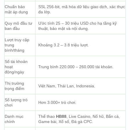
Chuẩn bảo
SSL 256-bit, mã hóa dữ liệu giao dịch, xác thực
mật áp dụng
đa lớp.
Quy mô đầu tư
Ước tính 25 – 30 triệu USD cho hạ tầng kỹ
ban đầu
thuật, bảo mật và nội dung.
Lượt truy cập
trung
Khoảng 3.2 – 3.8 triệu lượt.
bình/tháng
Số tài khoản
hoạt
Trung bình 220.000 – 260.000 tài khoản.
động/ngày
Thị trường
Việt Nam, Thái Lan, Indonesia.
trọng điểm
Số lượng trò
Hơn 3.000+ trò chơi.
chơi
Danh mục
Thể thao
HB88
, Live Casino, Nổ hũ, Bắn cá,
chính
Game bài, Xổ số, Đá gà CPC.