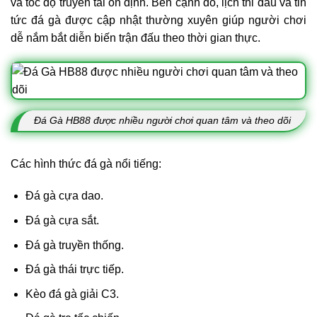
và tốc độ truyền tải ổn định. Bên cạnh đó, lịch thi đấu và tin
tức đá gà được cập nhật thường xuyên giúp người chơi
dễ nắm bắt diễn biến trận đấu theo thời gian thực.
Đá Gà HB88 được nhiều người chơi quan tâm và theo dõi
Các hình thức đá gà nổi tiếng:
Đá gà cựa dao.
Đá gà cựa sắt.
Đá gà truyền thống.
Đá gà thái trực tiếp.
Kèo đá gà giải C3.