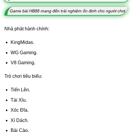
Game bài HB88 mang đến trải nghiệm ổn định cho người chơi
Nhà phát hành chính:
KingMidas.
WG Gaming.
V8 Gaming.
Trò chơi tiêu biểu:
Tiến Lên.
Tài Xỉu.
Xóc Đĩa.
Xì Dách.
Bài Cào.