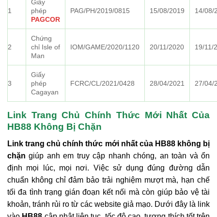
Giấy
1
phép
PAG/PH/2019/0815
15/08/2019
14/08/
PAGCOR
Chứng
2
chỉ Isle of
IOM/GAME/2020/1120
20/11/2020
19/11/
Man
Giấy
3
phép
FCRC/CL/2021/0428
28/04/2021
27/04/
Cagayan
Link Trang Chủ Chính Thức Mới Nhất Của
HB88 Không Bị Chặn
Link trang chủ chính thức mới nhất của HB88 không bị
chặn
giúp anh em truy cập nhanh chóng, an toàn và ổn
định mọi lúc, mọi nơi. Việc sử dụng đúng đường dẫn
chuẩn không chỉ đảm bảo trải nghiệm mượt mà, hạn chế
tối đa tình trạng gián đoạn kết nối mà còn giúp bảo vệ tài
khoản, tránh rủi ro từ các website giả mạo. Dưới đây là link
vào
HB88
cập nhật liên tục, tốc độ cao, tương thích tốt trên