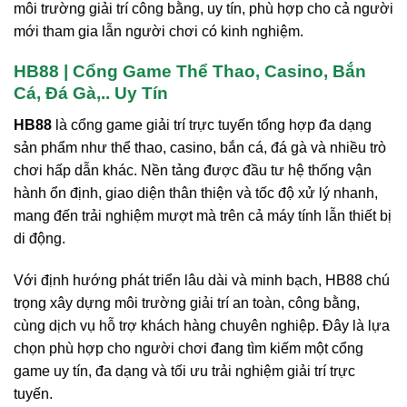
môi trường giải trí công bằng, uy tín, phù hợp cho cả người
mới tham gia lẫn người chơi có kinh nghiệm.
HB88 | Cổng Game Thể Thao, Casino, Bắn
Cá, Đá Gà,.. Uy Tín
HB88
là cổng game giải trí trực tuyến tổng hợp đa dạng
sản phẩm như thể thao, casino, bắn cá, đá gà và nhiều trò
chơi hấp dẫn khác. Nền tảng được đầu tư hệ thống vận
hành ổn định, giao diện thân thiện và tốc độ xử lý nhanh,
mang đến trải nghiệm mượt mà trên cả máy tính lẫn thiết bị
di động.
Với định hướng phát triển lâu dài và minh bạch, HB88 chú
trọng xây dựng môi trường giải trí an toàn, công bằng,
cùng dịch vụ hỗ trợ khách hàng chuyên nghiệp. Đây là lựa
chọn phù hợp cho người chơi đang tìm kiếm một cổng
game uy tín, đa dạng và tối ưu trải nghiệm giải trí trực
tuyến.