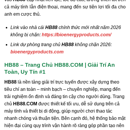
cả máy tính lẫn điện thoại, mang đến sự tiện lợi tối đa cho
anh em cược thủ.
Link vào nhà cái
HB88
chính thức mới nhất năm 2026
không bị chặn:
https://bioenergyproducts.com/
Link dự phòng trang chủ
HB88
không chặn 2026:
bioenergyproducts.com
HB88 – Trang Chủ HB88.COM | Giải Trí An
Toàn, Uy Tín #1
HB88
là nền tảng giải trí trực tuyến được xây dựng theo
tiêu chí an toàn – minh bạch – chuyên nghiệp, mang đến
trải nghiệm ổn định và đáng tin cậy cho người dùng. Trang
chủ
HB88.COM
được thiết kế tối ưu, dễ sử dụng trên cả
máy tính và thiết bị di động, giúp người chơi thao tác
nhanh chóng và thuận tiện. Bên cạnh đó, hệ thống bảo mật
hiện đại cùng quy trình vận hành rõ ràng góp phần tạo nên