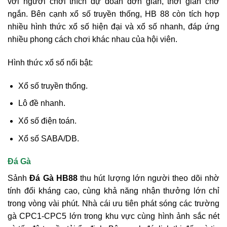
với người chơi thích dự đoán đơn giản, thời gian chờ
ngắn. Bên cạnh xổ số truyền thống, HB 88 còn tích hợp
nhiều hình thức xổ số hiện đại và xổ số nhanh, đáp ứng
nhiều phong cách chơi khác nhau của hội viên.
Hình thức xổ số nổi bật:
Xổ số truyền thống.
Lô đề nhanh.
Xổ số điện toán.
Xổ số SABA/DB.
Đá Gà
Sảnh
Đá Gà
HB88
thu hút lượng lớn người theo dõi nhờ
tính đối kháng cao, cùng khả năng nhận thưởng lớn chỉ
trong vòng vài phút. Nhà cái ưu tiên phát sóng các trường
gà CPC1-CPC5 lớn trong khu vực cùng hình ảnh sắc nét