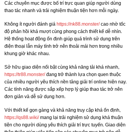
Các chuyên mục được bố trí trực quan giúp người dùng
thao tác nhanh và trải nghiệm thuận tiện hơn mỗi ngày.
Không ít người đánh giá
https://nk88.monster/
cao nhờ tốc
độ phản hồi khá mượt cùng phong cách thiết kế dễ nhìn.
Hệ thống hoạt động ổn định giúp quá trình sử dụng trên
điện thoại lẫn máy tính trở nên thoải mái hơn trong nhiều
khung giờ khác nhau.
Sở hữu giao diện nổi bật cùng khả năng tải khá nhanh,
https://tr88.monster/
đang trở thành lựa chọn quen thuộc
của nhiều người yêu thích nền tảng giải trí online hiện nay.
Các tính năng được sắp xếp hợp lý giúp thao tác trở nên
đơn giản và dễ sử dụng hơn.
Với thiết kế gọn gàng và khả năng truy cập khá ổn định,
https://qs88.wiki/
mang lại trải nghiệm sử dụng khá thuận
tiện cho người dùng yêu thích giải trí trực tuyến. Giao diện