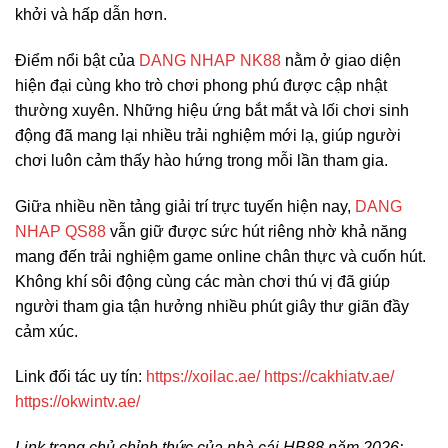
khởi và hấp dẫn hơn.
Điểm nổi bật của
DANG NHAP NK88
nằm ở giao diện
hiện đại cùng kho trò chơi phong phú được cập nhật
thường xuyên. Những hiệu ứng bắt mắt và lối chơi sinh
động đã mang lại nhiều trải nghiệm mới lạ, giúp người
chơi luôn cảm thấy hào hứng trong mỗi lần tham gia.
Giữa nhiều nền tảng giải trí trực tuyến hiện nay,
DANG
NHAP QS88
vẫn giữ được sức hút riêng nhờ khả năng
mang đến trải nghiệm game online chân thực và cuốn hút.
Không khí sôi động cùng các màn chơi thú vị đã giúp
người tham gia tận hưởng nhiều phút giây thư giãn đầy
cảm xúc.
Link đối tác uy tín:
https://xoilac.ae/
https://cakhiatv.ae/
https://okwintv.ae/
Link trang chủ chỉnh thức của nhà cái HB88 năm 2026: