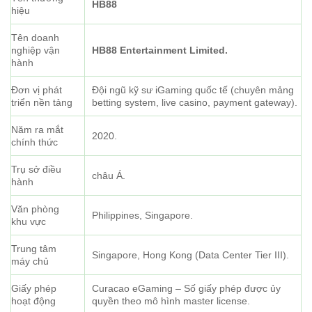
HB88
hiệu
Tên doanh
nghiệp vận
HB88 Entertainment Limited.
hành
Đơn vị phát
Đội ngũ kỹ sư iGaming quốc tế (chuyên mảng
triển nền tảng
betting system, live casino, payment gateway).
Năm ra mắt
2020.
chính thức
Trụ sở điều
châu Á.
hành
Văn phòng
Philippines, Singapore.
khu vực
Trung tâm
Singapore, Hong Kong (Data Center Tier III).
máy chủ
Giấy phép
Curacao eGaming – Số giấy phép được ủy
hoạt động
quyền theo mô hình master license.