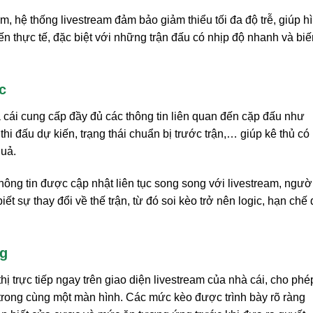
m, hệ thống livestream đảm bảo giảm thiểu tối đa độ trễ, giúp h
ến thực tế, đặc biệt với những trận đấu có nhịp độ nhanh và biế
c
à cái cung cấp đầy đủ các thông tin liên quan đến cặp đấu như
thi đấu dự kiến, trạng thái chuẩn bị trước trận,… giúp kê thủ có
quả.
 thông tin được cập nhật liên tục song song với livestream, ngườ
iết sự thay đổi về thế trận, từ đó soi kèo trở nên logic, hạn chế 
ng
ị trực tiếp ngay trên giao diện livestream của nhà cái, cho phé
 trong cùng một màn hình. Các mức kèo được trình bày rõ ràng