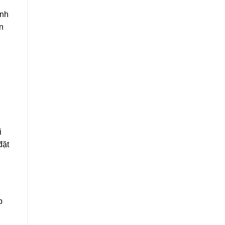
ình
n
i
đặt
p