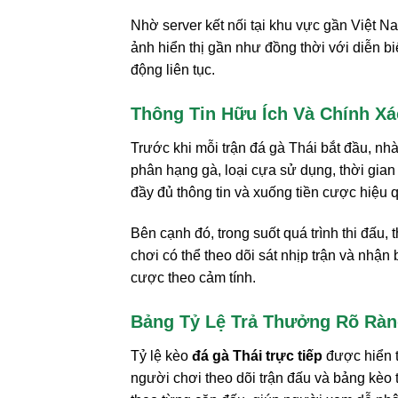
Nhờ server kết nối tại khu vực gần Việt Na
ảnh hiển thị gần như đồng thời với diễn bi
động liên tục.
Thông Tin Hữu Ích Và Chính Xá
Trước khi mỗi trận đá gà Thái bắt đầu, nh
phân hạng gà, loại cựa sử dụng, thời gian 
đầy đủ thông tin và xuống tiền cược hiệu 
Bên cạnh đó, trong suốt quá trình thi đấu,
chơi có thể theo dõi sát nhịp trận và nhận b
cược theo cảm tính.
Bảng Tỷ Lệ Trả Thưởng Rõ Rà
Tỷ lệ kèo
đá gà Thái trực tiếp
được hiển th
người chơi theo dõi trận đấu và bảng kèo