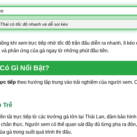
Thái có tốc độ nhanh và dễ soi kèo
g khi xem trực tiếp nhờ tốc độ trận đấu diễn ra nhanh, ít kéo 
 đá và phản ứng của gà ngay từ những phút đầu tiên.
Có Gì Nổi Bật?
rực tiếp
theo hướng tập trung vào trải nghiệm của người xem. 
 Trễ
n tải trực tiếp từ các trường gà lớn tại Thái Lan, đảm bảo hình
h chân thực. Người xem có thể quan sát đầy đủ từng pha ra đòn,
a gà trong suốt quá trình thi đấu.