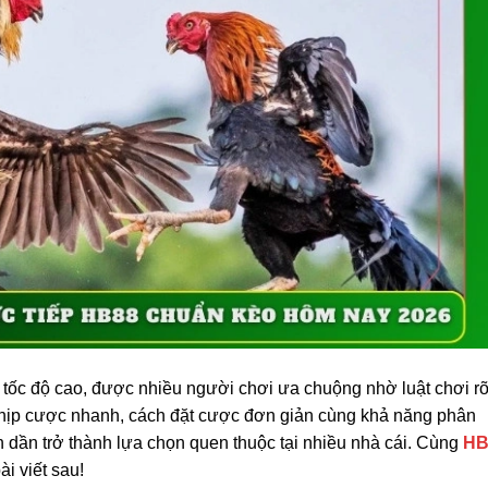
 tốc độ cao, được nhiều người chơi ưa chuộng nhờ luật chơi r
i nhịp cược nhanh, cách đặt cược đơn giản cùng khả năng phân
n dần trở thành lựa chọn quen thuộc tại nhiều nhà cái. Cùng
HB
i viết sau!