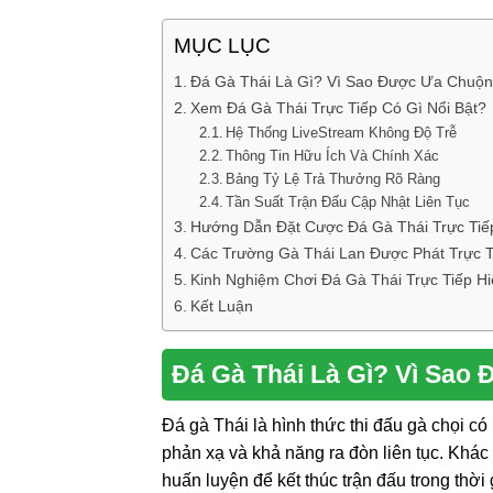
MỤC LỤC
Đá Gà Thái Là Gì? Vì Sao Được Ưa Chuộ
Xem Đá Gà Thái Trực Tiếp Có Gì Nổi Bật?
Hệ Thống LiveStream Không Độ Trễ
Thông Tin Hữu Ích Và Chính Xác
Bảng Tỷ Lệ Trả Thưởng Rõ Ràng
Tần Suất Trận Đấu Cập Nhật Liên Tục
Hướng Dẫn Đặt Cược Đá Gà Thái Trực Tiếp
Các Trường Gà Thái Lan Được Phát Trực T
Kinh Nghiệm Chơi Đá Gà Thái Trực Tiếp H
Kết Luận
Đá Gà Thái Là Gì? Vì Sao
Đá gà Thái là hình thức thi đấu gà chọi có 
phản xạ và khả năng ra đòn liên tục. Khá
huấn luyện để kết thúc trận đấu trong thời 