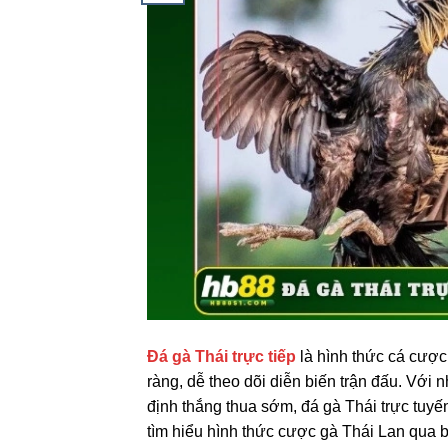
Đá gà Thái trực tiếp
là hình thức cá cược
ràng, dễ theo dõi diễn biến trận đấu. Vớ
định thắng thua sớm, đá gà Thái trực tuyế
tìm hiểu hình thức cược gà Thái Lan qua bà