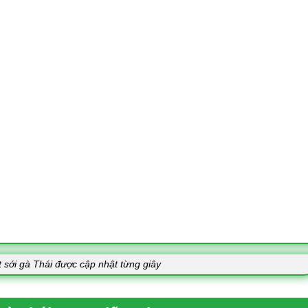
 sới gà Thái được cập nhật từng giây
 Thái Trực Tiếp tại HB88
nh chóng theo dõi trận đấu và đặt cược đá gà Thái Lan trực ti
cập vào danh mục đá gà để xem danh sách các trận đang phát
heo dõi video trực tiếp và quan sát diễn biến thực tế.
i livestream, người chơi chọn cửa cược theo nhịp trận.
heo dõi kết quả được cập nhật ngay khi trận đấu kết thúc.
ược Phát Trực Tiếp Tại HB88
ều trường gà và địa điểm tổ chức thi đấu tại Thái Lan, cụ thể: