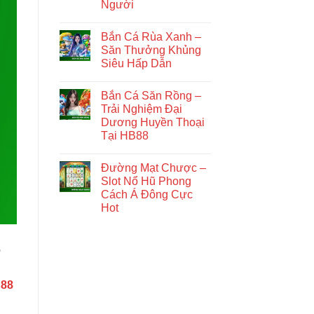
Người
Bắn Cá Rùa Xanh –
Săn Thưởng Khủng
Siêu Hấp Dẫn
Bắn Cá Săn Rồng –
Trải Nghiệm Đại
Dương Huyền Thoại
Tại HB88
Đường Mạt Chược –
Slot Nổ Hũ Phong
Cách Á Đông Cực
Hot
õ
88