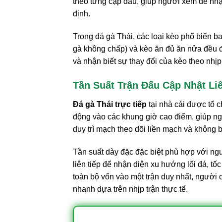
theo từng cặp đấu, giúp người xem dễ nh
định.
Trong đá gà Thái, các loại kèo phổ biến ba
gà không chấp) và kèo ăn đủ ăn nửa đều 
và nhận biết sự thay đổi của kèo theo nhịp 
Tần Suất Trận Đấu Cập Nhật Li
Đá gà Thái trực tiếp
tại nhà cái được tổ c
động vào các khung giờ cao điểm, giúp ng
duy trì mạch theo dõi liền mạch và không b
Tần suất dày đặc đặc biệt phù hợp với ngườ
liên tiếp để nhận diện xu hướng lối đá, tố
toàn bộ vốn vào một trận duy nhất, người 
nhanh dựa trên nhịp trận thực tế.