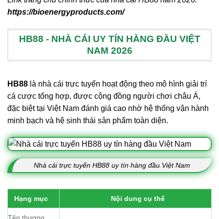
https://bioenergyproducts.com/
HB88 - NHÀ CÁI UY TÍN HÀNG ĐẦU VIỆT
NAM 2026
HB88
là nhà cái trực tuyến hoạt động theo mô hình giải trí
cá cược tổng hợp, được cộng đồng người chơi châu Á,
đặc biệt tại Việt Nam đánh giá cao nhờ hệ thống vận hành
minh bạch và hệ sinh thái sản phẩm toàn diện.
Nhà cái trực tuyến HB88 uy tín hàng đầu Việt Nam
Hạng mục
Nội dung cụ thể
Tên thương