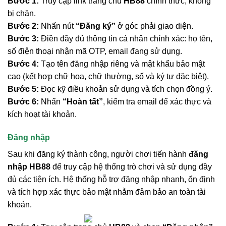
ký.
Bước 3:
Điền mật khẩu và mã OTP (nếu bật xác thực hai
lớp).
Bước 4:
Nhấn
“Xác nhận”
để vào tài khoản.
Bước 5:
Kiểm tra thông tin cá nhân và số dư nhằm đảm
bảo chính xác.
Nạp tiền
HB88 hỗ trợ
đa dạng phương thức nạp tiền
như chuyển
khoản ngân hàng nội địa, ví điện tử và QR Pay, giúp người
chơi thực hiện giao dịch nhanh chóng, an toàn và tiện lợi.
Thời gian xử lý trung bình chỉ từ 1–3 phút.
Bước 1:
Truy cập mục
“Nạp tiền”
trong tài khoản.
Bước 2:
Lựa chọn hình thức phù hợp: ngân hàng hoặc ví
điện tử.
Bước 3:
Nhập số tiền cần nạp (lưu ý bỏ bớt 3 số 0), kiểm
tra kỹ thông tin.