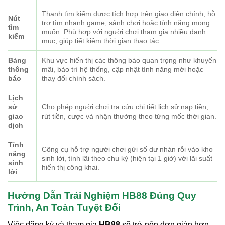
bộ quy trình được thiết kế khoa học, chú trọng yếu tố bảo
mật và tính tiện lợi, giúp bảo vệ thông tin cá nhân, đồng
thời mang lại trải nghiệm mượt mà. Nhờ đó, người chơi có
thể nhanh chóng tiếp cận hệ thống trò chơi phong phú và
tận hưởng không gian giải trí hấp dẫn ngay từ những
bước đầu tiên.
Đăng ký
Đăng ký tài khoản HB88
là bước khởi đầu bắt buộc để
anh em có thể trải nghiệm đầy đủ các sản phẩm giải trí tại
nền tảng này. Quy trình đăng ký được tối ưu đơn giản, thao
tác nhanh chóng và áp dụng cơ chế bảo mật nhiều lớp,
giúp bảo vệ tuyệt đối thông tin cá nhân. Chỉ với vài phút
thực hiện, bạn đã có thể sẵn sàng tham gia vào thế giới cá
cược sôi động tại
HB88.
Bước 1:
Truy cập link trang chủ
HB88
chính thức, không
bị chặn.