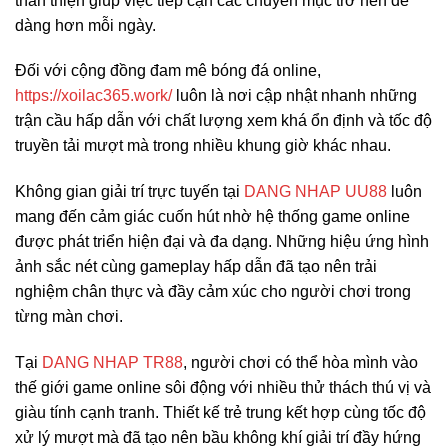
thân thiện giúp việc tiếp cận các chuyên mục trở nên dễ
dàng hơn mỗi ngày.
Đối với cộng đồng đam mê bóng đá online,
https://xoilac365.work/
luôn là nơi cập nhật nhanh những
trận cầu hấp dẫn với chất lượng xem khá ổn định và tốc độ
truyền tải mượt mà trong nhiều khung giờ khác nhau.
Không gian giải trí trực tuyến tại
DANG NHAP UU88
luôn
mang đến cảm giác cuốn hút nhờ hệ thống game online
được phát triển hiện đại và đa dạng. Những hiệu ứng hình
ảnh sắc nét cùng gameplay hấp dẫn đã tạo nên trải
nghiệm chân thực và đầy cảm xúc cho người chơi trong
từng màn chơi.
Tại
DANG NHAP TR88
, người chơi có thể hòa mình vào
thế giới game online sôi động với nhiều thử thách thú vị và
giàu tính cạnh tranh. Thiết kế trẻ trung kết hợp cùng tốc độ
xử lý mượt mà đã tạo nên bầu không khí giải trí đầy hứng