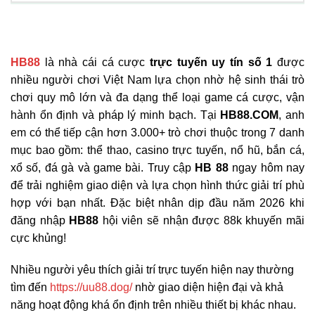
HB88
là nhà cái cá cược
trực tuyến uy tín số 1
được
nhiều người chơi Việt Nam lựa chọn nhờ hệ sinh thái trò
chơi quy mô lớn và đa dạng thể loại game cá cược, vận
hành ổn định và pháp lý minh bạch. Tại
HB88.COM
, anh
em có thể tiếp cận hơn 3.000+ trò chơi thuộc trong 7 danh
mục bao gồm: thể thao, casino trực tuyến, nổ hũ, bắn cá,
xổ số, đá gà và game bài. Truy cập
HB 88
ngay hôm nay
để trải nghiệm giao diện và lựa chọn hình thức giải trí phù
hợp với bạn nhất. Đặc biệt nhân dịp đầu năm 2026 khi
đăng nhập
HB88
hội viên sẽ nhận được 88k khuyến mãi
cực khủng!
Nhiều người yêu thích giải trí trực tuyến hiện nay thường
tìm đến
https://uu88.dog/
nhờ giao diện hiện đại và khả
năng hoạt động khá ổn định trên nhiều thiết bị khác nhau.