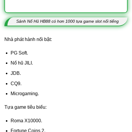
Tựa game tiêu biểu:
Roma X10000.
Fortune Coins 2.
Crazy 777.
Dragon Soar
Piggy Bank.
Quyết chiến tiền thưởng.
Đường mạt chược.
Bắn Cá
Bắn Cá HB88
tập trung vào trải nghiệm đồ họa sinh động,
thao tác đơn giản và khả năng chơi nhanh theo phiên
ngắn. Các trò chơi bắn cá thường có hệ thống boss rõ
ràng, mức thưởng hiển thị minh bạch và hiệu ứng dễ quan