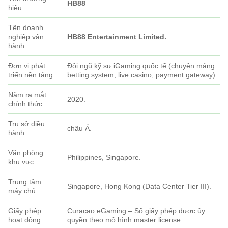
HB88
hiệu
Tên doanh
nghiệp vận
HB88 Entertainment Limited.
hành
Đơn vị phát
Đội ngũ kỹ sư iGaming quốc tế (chuyên mảng
triển nền tảng
betting system, live casino, payment gateway).
Năm ra mắt
2020.
chính thức
Trụ sở điều
châu Á.
hành
Văn phòng
Philippines, Singapore.
khu vực
Trung tâm
Singapore, Hong Kong (Data Center Tier III).
máy chủ
Giấy phép
Curacao eGaming – Số giấy phép được ủy
hoạt động
quyền theo mô hình master license.