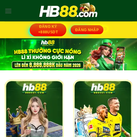
Skip
to
content
ĐĂNG KÝ
ĐĂNG NHẬP
+888USDT