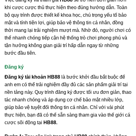
Bước 2:
Nhấn nút
“Đăng ký”
ở góc phải giao diện.
Bước 3:
Điền đầy đủ thông tin cá nhân chính xác: họ tên,
số điện thoại nhận mã OTP, email đang sử dụng.
Bước 4:
Tạo tên đăng nhập riêng và mật khẩu bảo mật
cao (kết hợp chữ hoa, chữ thường, số và ký tự đặc biệt).
Bước 5:
Đọc kỹ điều khoản sử dụng và tích chọn đồng ý.
Bước 6:
Nhấn
“Hoàn tất”
, kiểm tra email để xác thực và
kích hoạt tài khoản.
Đăng nhập
Sau khi đăng ký thành công, người chơi tiến hành
đăng
nhập HB88
để truy cập hệ thống trò chơi và sử dụng đầy
đủ các tiện ích. Hệ thống hỗ trợ đăng nhập nhanh, ổn định
và tích hợp xác thực bảo mật nhằm đảm bảo an toàn tài
khoản.
Bước 1:
Truy cập trang chủ
HB88
và chọn
“Đăng nhập”
.
Bước 2:
Nhập tên đăng nhập cùng số điện thoại đã đăng