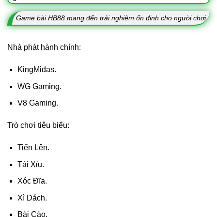
Game bài HB88 mang đến trải nghiệm ổn định cho người chơi
Nhà phát hành chính:
KingMidas.
WG Gaming.
V8 Gaming.
Trò chơi tiêu biểu:
Tiến Lên.
Tài Xỉu.
Xóc Đĩa.
Xì Dách.
Bài Cào.