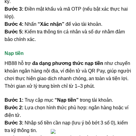
ký.
Bước 3:
Điền mật khẩu và mã OTP (nếu bật xác thực hai
lớp).
Bước 4:
Nhấn
“Xác nhận”
để vào tài khoản.
Bước 5:
Kiểm tra thông tin cá nhân và số dư nhằm đảm
bảo chính xác.
Nạp tiền
HB88 hỗ trợ
đa dạng phương thức nạp tiền
như chuyển
khoản ngân hàng nội địa, ví điện tử và QR Pay, giúp người
chơi thực hiện giao dịch nhanh chóng, an toàn và tiện lợi.
Thời gian xử lý trung bình chỉ từ 1–3 phút.
Bước 1:
Truy cập mục
“Nạp tiền”
trong tài khoản.
Bước 2:
Lựa chọn hình thức phù hợp: ngân hàng hoặc ví
điện tử.
Bước 3:
Nhập số tiền cần nạp (lưu ý bỏ bớt 3 số 0), kiểm
tra kỹ thông tin.