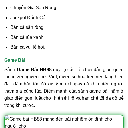
Chuyên Gia Săn Rồng.
Jackpot Đánh Cá.
Bắn cá săn rồng.
Bắn cá rùa xanh.
Bắn cá vui lễ hội.
Game Bài
Sảnh
Game Bài
HB88
quy tụ các trò chơi dân gian quen
thuộc với người chơi Việt, được số hóa trên nền tảng hiện
đại, đảm bảo tốc độ xử lý mượt ngay cả khi nhiều người
tham gia cùng lúc. Điểm mạnh của sảnh game bài nằm ở
giao diện gọn, luật chơi hiển thị rõ và hạn chế tối đa độ trễ
trong khi cược.