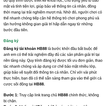
bộ quy trình được thiết kế khoa học, chú trọng yếu tố bảo
mật và tính tiện lợi, giúp bảo vệ thông tin cá nhân, đồng
thời mang lại trải nghiệm mượt mà. Nhờ đó, người chơi có
thể nhanh chóng tiếp cận hệ thống trò chơi phong phú và
tận hưởng không gian giải trí hấp dẫn ngay từ những
bước đầu tiên.
Đăng ký
Đăng ký tài khoản HB88
là bước khởi đầu bắt buộc để
anh em có thể trải nghiệm đầy đủ các sản phẩm giải trí tại
nền tảng này. Quy trình đăng ký được tối ưu đơn giản, thao
tác nhanh chóng và áp dụng cơ chế bảo mật nhiều lớp,
giúp bảo vệ tuyệt đối thông tin cá nhân. Chỉ với vài phút
thực hiện, bạn đã có thể sẵn sàng tham gia vào thế giới cá
cược sôi động tại
HB88.
Bước 1:
Truy cập link trang chủ
HB88
chính thức, không
bị chặn.