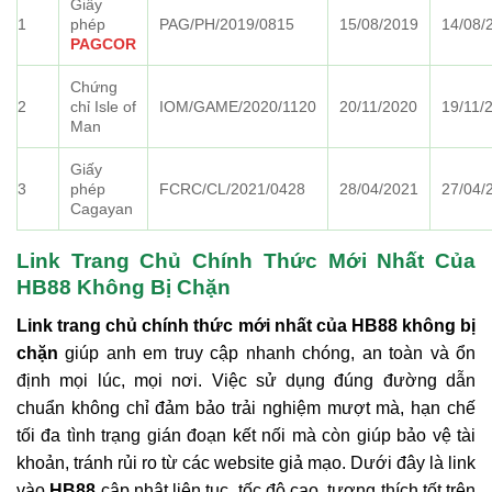
Giấy
1
phép
PAG/PH/2019/0815
15/08/2019
14/08/
PAGCOR
Chứng
2
chỉ Isle of
IOM/GAME/2020/1120
20/11/2020
19/11/
Man
Giấy
3
phép
FCRC/CL/2021/0428
28/04/2021
27/04/
Cagayan
Link Trang Chủ Chính Thức Mới Nhất Của
HB88 Không Bị Chặn
Link trang chủ chính thức mới nhất của HB88 không bị
chặn
giúp anh em truy cập nhanh chóng, an toàn và ổn
định mọi lúc, mọi nơi. Việc sử dụng đúng đường dẫn
chuẩn không chỉ đảm bảo trải nghiệm mượt mà, hạn chế
tối đa tình trạng gián đoạn kết nối mà còn giúp bảo vệ tài
khoản, tránh rủi ro từ các website giả mạo. Dưới đây là link
vào
HB88
cập nhật liên tục, tốc độ cao, tương thích tốt trên