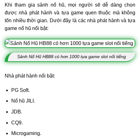
Khi tham gia sảnh nổ hũ, mọi người sẽ dễ dàng chọn
được nhà phát hành và tựa game quen thuộc mà không
tốn nhiều thời gian. Dưới đây là các nhà phát hành và tựa
game nổ hũ nổi bật:
Sảnh Nổ Hũ HB88 có hơn 1000 tựa game slot nổi tiếng
Nhà phát hành nổi bật:
PG Soft.
Nổ hũ JILI.
JDB.
CQ9.
Microgaming.