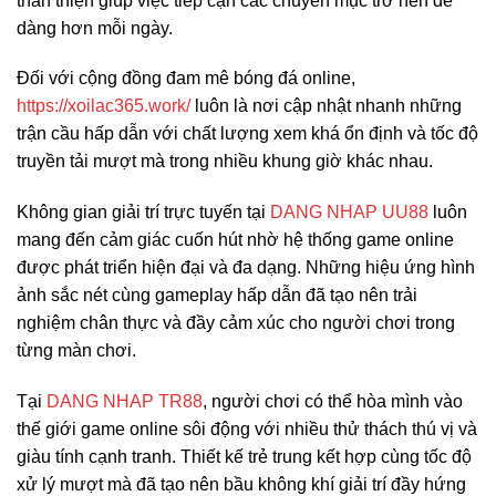
thân thiện giúp việc tiếp cận các chuyên mục trở nên dễ
dàng hơn mỗi ngày.
Đối với cộng đồng đam mê bóng đá online,
https://xoilac365.work/
luôn là nơi cập nhật nhanh những
trận cầu hấp dẫn với chất lượng xem khá ổn định và tốc độ
truyền tải mượt mà trong nhiều khung giờ khác nhau.
Không gian giải trí trực tuyến tại
DANG NHAP UU88
luôn
mang đến cảm giác cuốn hút nhờ hệ thống game online
được phát triển hiện đại và đa dạng. Những hiệu ứng hình
ảnh sắc nét cùng gameplay hấp dẫn đã tạo nên trải
nghiệm chân thực và đầy cảm xúc cho người chơi trong
từng màn chơi.
Tại
DANG NHAP TR88
, người chơi có thể hòa mình vào
thế giới game online sôi động với nhiều thử thách thú vị và
giàu tính cạnh tranh. Thiết kế trẻ trung kết hợp cùng tốc độ
xử lý mượt mà đã tạo nên bầu không khí giải trí đầy hứng