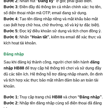
Bước 2:
Nhấn nút
“Đăng ký”
ở góc phải giao diện.
Bước 3:
Điền đầy đủ thông tin cá nhân chính xác: họ tên,
số điện thoại nhận mã OTP, email đang sử dụng.
Bước 4:
Tạo tên đăng nhập riêng và mật khẩu bảo mật
cao (kết hợp chữ hoa, chữ thường, số và ký tự đặc biệt).
Bước 5:
Đọc kỹ điều khoản sử dụng và tích chọn đồng ý.
Bước 6:
Nhấn
“Hoàn tất”
, kiểm tra email để xác thực và
kích hoạt tài khoản.
Đăng nhập
Sau khi đăng ký thành công, người chơi tiến hành
đăng
nhập HB88
để truy cập hệ thống trò chơi và sử dụng đầy
đủ các tiện ích. Hệ thống hỗ trợ đăng nhập nhanh, ổn định
và tích hợp xác thực bảo mật nhằm đảm bảo an toàn tài
khoản.
Bước 1:
Truy cập trang chủ
HB88
và chọn
“Đăng nhập”
.
Bước 2:
Nhập tên đăng nhập cùng số điện thoại đã đăng