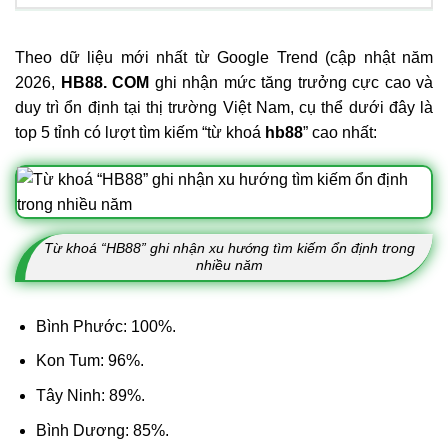
Theo dữ liệu mới nhất từ Google Trend (cập nhật năm
2026,
HB88. COM
ghi nhận mức tăng trưởng cực cao và
duy trì ổn định tại thị trường Việt Nam, cụ thể dưới đây là
top 5 tỉnh có lượt tìm kiếm “từ khoá
hb88
” cao nhất:
Từ khoá “HB88” ghi nhận xu hướng tìm kiếm ổn định trong
nhiều năm
Bình Phước: 100%.
Kon Tum: 96%.
Tây Ninh: 89%.
Bình Dương: 85%.