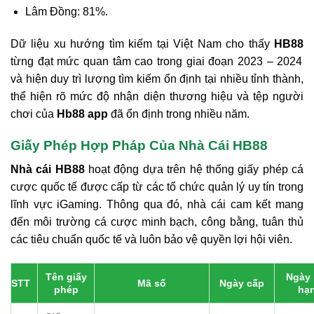
Lâm Đồng: 81%.
Dữ liệu xu hướng tìm kiếm tại Việt Nam cho thấy
HB88
từng đạt mức quan tâm cao trong giai đoạn 2023 – 2024
và hiện duy trì lượng tìm kiếm ổn định tại nhiều tỉnh thành,
thể hiện rõ mức độ nhận diện thương hiệu và tệp người
chơi của
Hb88 app
đã ổn định trong nhiều năm.
Giấy Phép Hợp Pháp Của Nhà Cái HB88
Nhà cái HB88
hoạt động dựa trên hệ thống giấy phép cá
cược quốc tế được cấp từ các tổ chức quản lý uy tín trong
lĩnh vực iGaming. Thông qua đó, nhà cái cam kết mang
đến môi trường cá cược minh bạch, công bằng, tuân thủ
các tiêu chuẩn quốc tế và luôn bảo vệ quyền lợi hội viên.
Tên giấy
Ngày 
STT
Mã số
Ngày cấp
phép
hạ