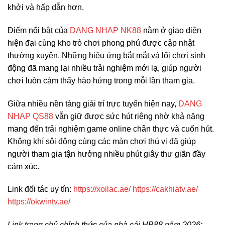
khởi và hấp dẫn hơn.
Điểm nổi bật của
DANG NHAP NK88
nằm ở giao diện
hiện đại cùng kho trò chơi phong phú được cập nhật
thường xuyên. Những hiệu ứng bắt mắt và lối chơi sinh
động đã mang lại nhiều trải nghiệm mới lạ, giúp người
chơi luôn cảm thấy hào hứng trong mỗi lần tham gia.
Giữa nhiều nền tảng giải trí trực tuyến hiện nay,
DANG
NHAP QS88
vẫn giữ được sức hút riêng nhờ khả năng
mang đến trải nghiệm game online chân thực và cuốn hút.
Không khí sôi động cùng các màn chơi thú vị đã giúp
người tham gia tận hưởng nhiều phút giây thư giãn đầy
cảm xúc.
Link đối tác uy tín:
https://xoilac.ae/
https://cakhiatv.ae/
https://okwintv.ae/
Link trang chủ chỉnh thức của nhà cái HB88 năm 2026: