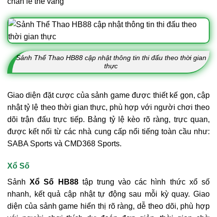
chẵn lẻ thẻ vàng
Sảnh Thể Thao HB88 cập nhật thông tin thi đấu theo thời gian
thực
Giao diện đặt cược của sảnh game được thiết kế gọn, cập
nhật tỷ lệ theo thời gian thực, phù hợp với người chơi theo
dõi trận đấu trực tiếp. Bảng tỷ lệ kèo rõ ràng, trực quan,
được kết nối từ các nhà cung cấp nổi tiếng toàn cầu như:
SABA Sports và CMD368 Sports.
Xổ Số
Sảnh
Xổ Số
HB88
tập trung vào các hình thức xổ số
nhanh, kết quả cập nhật tự động sau mỗi kỳ quay. Giao
diện của sảnh game hiển thị rõ ràng, dễ theo dõi, phù hợp