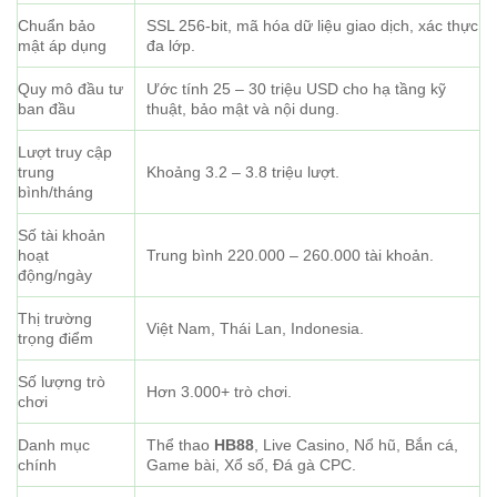
Chuẩn bảo
SSL 256-bit, mã hóa dữ liệu giao dịch, xác thực
mật áp dụng
đa lớp.
Quy mô đầu tư
Ước tính 25 – 30 triệu USD cho hạ tầng kỹ
ban đầu
thuật, bảo mật và nội dung.
Lượt truy cập
trung
Khoảng 3.2 – 3.8 triệu lượt.
bình/tháng
Số tài khoản
hoạt
Trung bình 220.000 – 260.000 tài khoản.
động/ngày
Thị trường
Việt Nam, Thái Lan, Indonesia.
trọng điểm
Số lượng trò
Hơn 3.000+ trò chơi.
chơi
Danh mục
Thể thao
HB88
, Live Casino, Nổ hũ, Bắn cá,
chính
Game bài, Xổ số, Đá gà CPC.