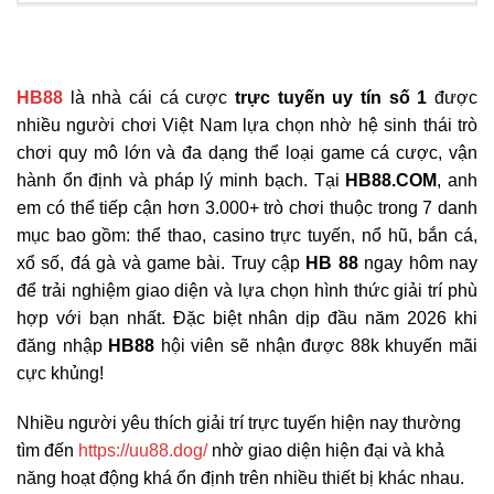
HB88
là nhà cái cá cược
trực tuyến uy tín số 1
được
nhiều người chơi Việt Nam lựa chọn nhờ hệ sinh thái trò
chơi quy mô lớn và đa dạng thể loại game cá cược, vận
hành ổn định và pháp lý minh bạch. Tại
HB88.COM
, anh
em có thể tiếp cận hơn 3.000+ trò chơi thuộc trong 7 danh
mục bao gồm: thể thao, casino trực tuyến, nổ hũ, bắn cá,
xổ số, đá gà và game bài. Truy cập
HB 88
ngay hôm nay
để trải nghiệm giao diện và lựa chọn hình thức giải trí phù
hợp với bạn nhất. Đặc biệt nhân dịp đầu năm 2026 khi
đăng nhập
HB88
hội viên sẽ nhận được 88k khuyến mãi
cực khủng!
Nhiều người yêu thích giải trí trực tuyến hiện nay thường
tìm đến
https://uu88.dog/
nhờ giao diện hiện đại và khả
năng hoạt động khá ổn định trên nhiều thiết bị khác nhau.