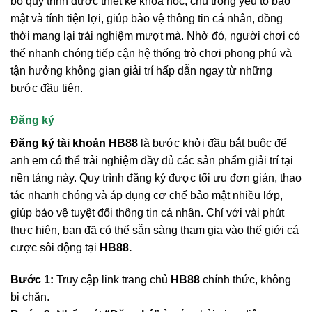
bộ quy trình được thiết kế khoa học, chú trọng yếu tố bảo
mật và tính tiện lợi, giúp bảo vệ thông tin cá nhân, đồng
thời mang lại trải nghiệm mượt mà. Nhờ đó, người chơi có
thể nhanh chóng tiếp cận hệ thống trò chơi phong phú và
tận hưởng không gian giải trí hấp dẫn ngay từ những
bước đầu tiên.
Đăng ký
Đăng ký tài khoản HB88
là bước khởi đầu bắt buộc để
anh em có thể trải nghiệm đầy đủ các sản phẩm giải trí tại
nền tảng này. Quy trình đăng ký được tối ưu đơn giản, thao
tác nhanh chóng và áp dụng cơ chế bảo mật nhiều lớp,
giúp bảo vệ tuyệt đối thông tin cá nhân. Chỉ với vài phút
thực hiện, bạn đã có thể sẵn sàng tham gia vào thế giới cá
cược sôi động tại
HB88.
Bước 1:
Truy cập link trang chủ
HB88
chính thức, không
bị chặn.