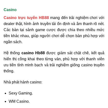
Casino
Casino trực tuyến HB88
mang đến trải nghiệm chơi với
dealer thật, hình ảnh truyền tải ổn định và âm thanh rõ nét.
Các bàn tại sảnh game cược được chia theo nhiều mức
tiền khác nhau, giúp người chơi dễ chọn bàn phù hợp với
ngân sách.
Hệ thống
casino Hb88
được giám sát chặt chẽ, kết quả
hiển thị công khai theo từng ván, phù hợp với thanh viên
ưu tiên tính minh bạch và trải nghiệm giống casino truyền
thống.
Nhà phát hành casino:
Sexy Gaming.
WM Casino.