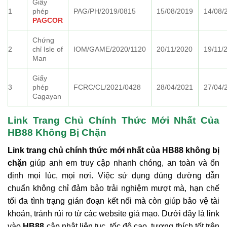
Giấy
1
phép
PAG/PH/2019/0815
15/08/2019
14/08/
PAGCOR
Chứng
2
chỉ Isle of
IOM/GAME/2020/1120
20/11/2020
19/11/
Man
Giấy
3
phép
FCRC/CL/2021/0428
28/04/2021
27/04/
Cagayan
Link Trang Chủ Chính Thức Mới Nhất Của
HB88 Không Bị Chặn
Link trang chủ chính thức mới nhất của HB88 không bị
chặn
giúp anh em truy cập nhanh chóng, an toàn và ổn
định mọi lúc, mọi nơi. Việc sử dụng đúng đường dẫn
chuẩn không chỉ đảm bảo trải nghiệm mượt mà, hạn chế
tối đa tình trạng gián đoạn kết nối mà còn giúp bảo vệ tài
khoản, tránh rủi ro từ các website giả mạo. Dưới đây là link
vào
HB88
cập nhật liên tục, tốc độ cao, tương thích tốt trên