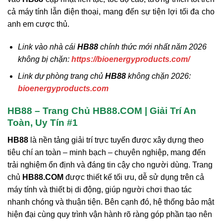
cả máy tính lẫn điện thoại, mang đến sự tiện lợi tối đa cho
anh em cược thủ.
Link vào nhà cái
HB88
chính thức mới nhất năm 2026
không bị chặn:
https://bioenergyproducts.com/
Link dự phòng trang chủ
HB88
không chặn 2026:
bioenergyproducts.com
HB88 – Trang Chủ HB88.COM | Giải Trí An
Toàn, Uy Tín #1
HB88
là nền tảng giải trí trực tuyến được xây dựng theo
tiêu chí an toàn – minh bạch – chuyên nghiệp, mang đến
trải nghiệm ổn định và đáng tin cậy cho người dùng. Trang
chủ
HB88.COM
được thiết kế tối ưu, dễ sử dụng trên cả
máy tính và thiết bị di động, giúp người chơi thao tác
nhanh chóng và thuận tiện. Bên cạnh đó, hệ thống bảo mật
hiện đại cùng quy trình vận hành rõ ràng góp phần tạo nên