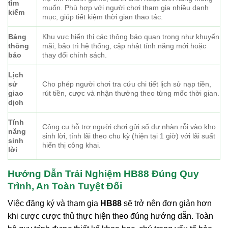
tìm
muốn. Phù hợp với người chơi tham gia nhiều danh
kiếm
mục, giúp tiết kiệm thời gian thao tác.
Bảng
Khu vực hiển thị các thông báo quan trọng như khuyến
thông
mãi, bảo trì hệ thống, cập nhật tính năng mới hoặc
báo
thay đổi chính sách.
Lịch
sử
Cho phép người chơi tra cứu chi tiết lịch sử nạp tiền,
giao
rút tiền, cược và nhận thưởng theo từng mốc thời gian.
dịch
Tính
Công cụ hỗ trợ người chơi gửi số dư nhàn rỗi vào kho
năng
sinh lời, tính lãi theo chu kỳ (hiện tại 1 giờ) với lãi suất
sinh
hiển thị công khai.
lời
Hướng Dẫn Trải Nghiệm HB88 Đúng Quy
Trình, An Toàn Tuyệt Đối
Việc đăng ký và tham gia
HB88
sẽ trở nên đơn giản hơn
khi cược cược thủ thực hiện theo đúng hướng dẫn. Toàn