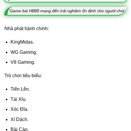
Game bài HB88 mang đến trải nghiệm ổn định cho người chơi
Nhà phát hành chính:
KingMidas.
WG Gaming.
V8 Gaming.
Trò chơi tiêu biểu:
Tiến Lên.
Tài Xỉu.
Xóc Đĩa.
Xì Dách.
Bài Cào.