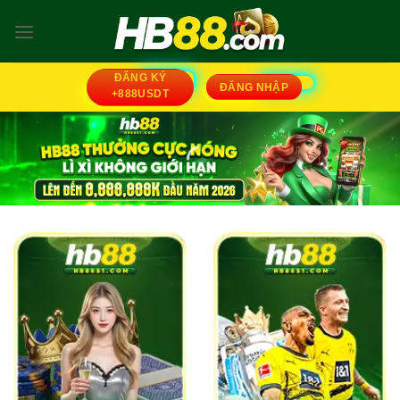
Skip
to
content
ĐĂNG KÝ
ĐĂNG NHẬP
+888USDT