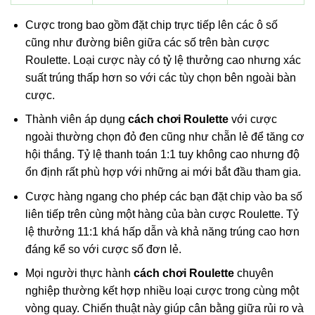
Cược trong bao gồm đặt chip trực tiếp lên các ô số
cũng như đường biên giữa các số trên bàn cược
Roulette. Loại cược này có tỷ lệ thưởng cao nhưng xác
suất trúng thấp hơn so với các tùy chọn bên ngoài bàn
cược.
Thành viên áp dụng
cách chơi Roulette
với cược
ngoài thường chọn đỏ đen cũng như chẵn lẻ để tăng cơ
hội thắng. Tỷ lệ thanh toán 1:1 tuy không cao nhưng độ
ổn định rất phù hợp với những ai mới bắt đầu tham gia.
Cược hàng ngang cho phép các bạn đặt chip vào ba số
liên tiếp trên cùng một hàng của bàn cược Roulette. Tỷ
lệ thưởng 11:1 khá hấp dẫn và khả năng trúng cao hơn
đáng kể so với cược số đơn lẻ.
Mọi người thực hành
cách chơi Roulette
chuyên
nghiệp thường kết hợp nhiều loại cược trong cùng một
vòng quay. Chiến thuật này giúp cân bằng giữa rủi ro và