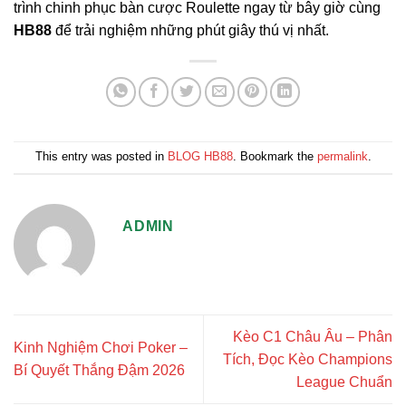
trình chinh phục bàn cược Roulette ngay từ bây giờ cùng
HB88
để trải nghiệm những phút giây thú vị nhất.
This entry was posted in
BLOG HB88
. Bookmark the
permalink
.
ADMIN
Kèo C1 Châu Âu – Phân
Kinh Nghiệm Chơi Poker –
Tích, Đọc Kèo Champions
Bí Quyết Thắng Đậm 2026
League Chuẩn