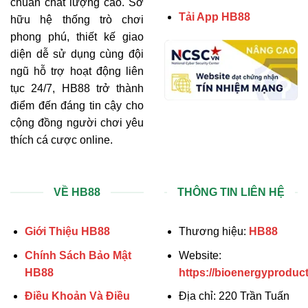
chuẩn chất lượng cao. Sở
Tải App HB88
hữu hệ thống trò chơi
phong phú, thiết kế giao
diện dễ sử dụng cùng đội
ngũ hỗ trợ hoạt động liên
tục 24/7, HB88 trở thành
điểm đến đáng tin cậy cho
cộng đồng người chơi yêu
thích cá cược online.
VỀ HB88
THÔNG TIN LIÊN HỆ
Giới Thiệu HB88
Thương hiệu:
HB88
Chính Sách Bảo Mật
Website:
HB88
https://bioenergyproduc
Điều Khoản Và Điều
Địa chỉ: 220 Trần Tuấn