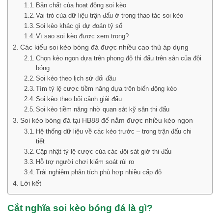
Bản chất của hoạt động soi kèo
Vai trò của dữ liệu trận đấu ở trong thao tác soi kèo
Soi kèo khác gì dự đoán tỷ số
Vì sao soi kèo được xem trọng?
Các kiểu soi kèo bóng đá được nhiều cao thủ áp dụng
Chọn kèo ngon dựa trên phong độ thi đấu trên sân của đội
bóng
Soi kèo theo lịch sử đối đầu
Tìm tỷ lệ cược tiềm năng dựa trên biến động kèo
Soi kèo theo bối cảnh giải đấu
Soi kèo tiềm năng nhờ quan sát kỹ sân thi đấu
Soi kèo bóng đá tại HB88 để nắm được nhiều kèo ngon
Hệ thống dữ liệu về các kèo trước – trong trận đấu chi
tiết
Cập nhật tỷ lệ cược của các đội sát giờ thi đấu
Hỗ trợ người chơi kiểm soát rủi ro
Trải nghiệm phân tích phù hợp nhiều cấp độ
Lời kết
Cắt nghĩa soi kèo bóng đá là gì?