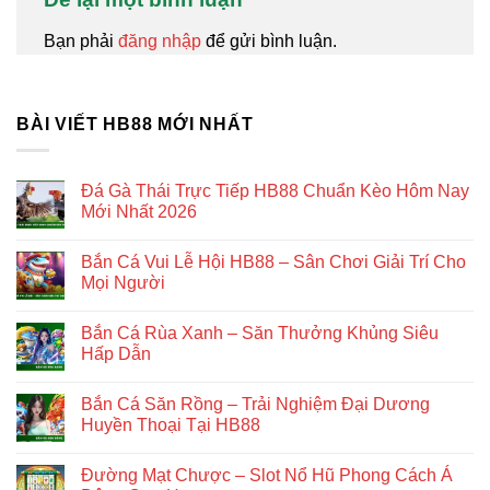
Bạn phải
đăng nhập
để gửi bình luận.
BÀI VIẾT HB88 MỚI NHẤT
Đá Gà Thái Trực Tiếp HB88 Chuẩn Kèo Hôm Nay
Mới Nhất 2026
Bắn Cá Vui Lễ Hội HB88 – Sân Chơi Giải Trí Cho
Mọi Người
Bắn Cá Rùa Xanh – Săn Thưởng Khủng Siêu
Hấp Dẫn
Bắn Cá Săn Rồng – Trải Nghiệm Đại Dương
Huyền Thoại Tại HB88
Đường Mạt Chược – Slot Nổ Hũ Phong Cách Á