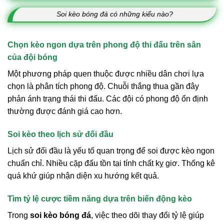
Soi kèo bóng đá có những kiểu nào?
Chọn kèo ngon dựa trên phong độ thi đấu trên sân
của đội bóng
Một phương pháp quen thuộc được nhiều dân chơi lựa
chọn là phân tích phong độ. Chuỗi thắng thua gần đây
phản ánh trạng thái thi đấu. Các đội có phong độ ổn định
thường được đánh giá cao hơn.
Soi kèo theo lịch sử đối đầu
Lịch sử đối đầu là yếu tố quan trọng để soi được kèo ngon
chuẩn chỉ. Nhiều cặp đấu tồn tại tính chất kỵ giơ. Thống kê
quá khứ giúp nhận diện xu hướng kết quả.
Tìm tỷ lệ cược tiềm năng dựa trên biến động kèo
Trong
soi kèo bóng đá
, việc theo dõi thay đổi tỷ lệ giúp