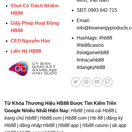
Minh, Việt Nam
Chơi Có Trách Nhiệm
SĐT: 0983 642 715
HB88
Email:
Giấy Phép Hoạt Động
info@bioenergyproducts.
HB88
Hashtags: #hb88
CEO Nguyễn Hào
#hb88casino
Liên Hệ HB88
#slotgamehb88
#nhacaihb88
#dangkyhb88
Từ Khóa Thương Hiệu HB88 Được Tìm Kiếm Trên
Google Nhiều Nhất Hiện Nay:
Hb88 | nhà cái Hb88 |
trang chủ Hb88 | Hb88.com | Hb88 com | Hb 88 | đăng ký
Hb88 | đăng nhập Hb88 | Hb88 app | Hb88 casino | tải app