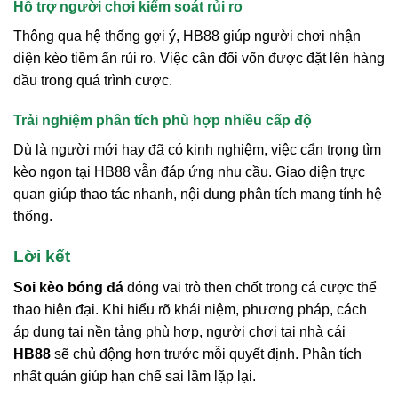
Hỗ trợ người chơi kiểm soát rủi ro
Thông qua hệ thống gợi ý, HB88 giúp người chơi nhận
diện kèo tiềm ẩn rủi ro. Việc cân đối vốn được đặt lên hàng
đầu trong quá trình cược.
Trải nghiệm phân tích phù hợp nhiều cấp độ
Dù là người mới hay đã có kinh nghiệm, việc cẩn trọng tìm
kèo ngon tại HB88 vẫn đáp ứng nhu cầu. Giao diện trực
quan giúp thao tác nhanh, nội dung phân tích mang tính hệ
thống.
Lời kết
Soi kèo bóng đá
đóng vai trò then chốt trong cá cược thể
thao hiện đại. Khi hiểu rõ khái niệm, phương pháp, cách
áp dụng tại nền tảng phù hợp, người chơi tại nhà cái
HB88
sẽ chủ động hơn trước mỗi quyết định. Phân tích
nhất quán giúp hạn chế sai lầm lặp lại.