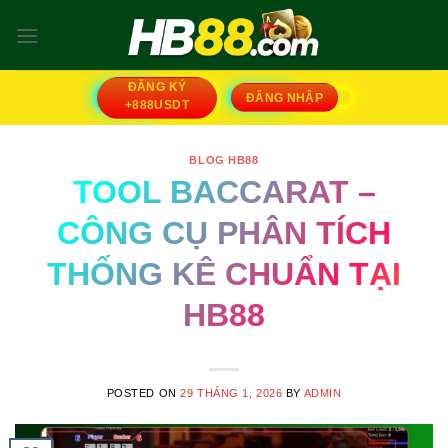
Skip
to
content
ĐĂNG KÝ
ĐĂNG NHẬP
+888USDT
BLOG HB88
TOOL BACCARAT –
CÔNG CỤ PHÂN TÍCH
THỐNG KÊ CHUẨN TẠI
HB88
POSTED ON
29 THÁNG 1, 2026
BY
ADMIN