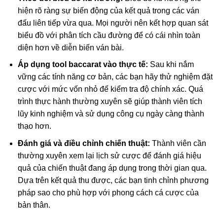
hiện rõ ràng sự biến động của kết quả trong các ván
đấu liên tiếp vừa qua. Mọi người nên kết hợp quan sát
biểu đồ với phân tích cầu đường để có cái nhìn toàn
diện hơn về diễn biến ván bài.
Áp dụng tool baccarat vào thực tế:
Sau khi nắm
vững các tính năng cơ bản, các bạn hãy thử nghiệm đặt
cược với mức vốn nhỏ để kiểm tra độ chính xác. Quá
trình thực hành thường xuyên sẽ giúp thành viên tích
lũy kinh nghiệm và sử dụng công cụ ngày càng thành
thạo hơn.
Đánh giá và điều chỉnh chiến thuật:
Thành viên cần
thường xuyên xem lại lịch sử cược để đánh giá hiệu
quả của chiến thuật đang áp dụng trong thời gian qua.
Dựa trên kết quả thu được, các bạn tinh chỉnh phương
pháp sao cho phù hợp với phong cách cá cược của
bản thân.