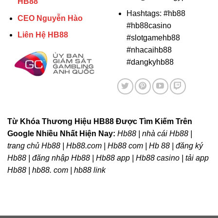
HB88
Hashtags: #hb88
CEO Nguyễn Hào
#hb88casino
Liên Hệ HB88
#slotgamehb88
#nhacaihb88
#dangkyhb88
Từ Khóa Thương Hiệu HB88 Được Tìm Kiếm Trên
Google Nhiều Nhất Hiện Nay:
Hb88 | nhà cái Hb88 |
trang chủ Hb88 | Hb88.com | Hb88 com | Hb 88 | đăng ký
Hb88 | đăng nhập Hb88 | Hb88 app | Hb88 casino | tải app
Hb88 | hb88. com | hb88 link