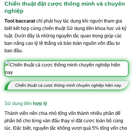
Chiến thuật đặt cược thông minh và chuyên
nghiệp
Tool baccarat
chỉ phát huy tác dụng khi người tham gia
biết kết hợp cùng chiến thuật Sử dụng tiền khoa học và kỷ
luật. Dưới đây là những nguyên tắc quan trọng giúp các
bạn nâng cao tỷ lệ thắng và bảo toàn nguồn vốn đầu tư
ban đầu.
Chiến thuật cá cược thông minh chuyên nghiệp hiện nay
Sử dụng tiền
hợp lý
Thành viên nên chia nhỏ tổng vốn thành nhiều phần để
phân bổ cho từng ván đấu thay vì đặt cược toàn bộ cùng
lúc. Đặc biệt, nguyên tắc không vượt quá 5% tổng vốn cho